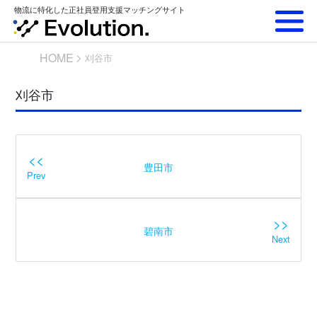
Skip
物流に特化した正社員登用支援マッチングサイト
to
content
HOME
刈谷市
刈谷市
<<
豊田市
Prev
>>
碧南市
Next