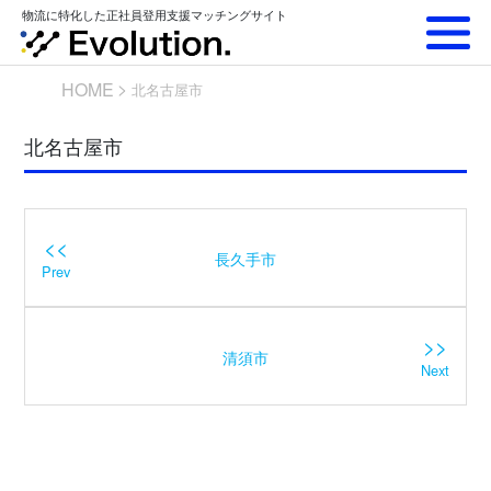
Skip
物流に特化した正社員登用支援マッチングサイト
to
content
HOME
北名古屋市
北名古屋市
<<
長久手市
Prev
>>
清須市
Next