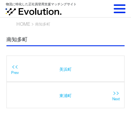
Skip
物流に特化した正社員登用支援マッチングサイト
to
content
HOME
南知多町
南知多町
<<
美浜町
Prev
>>
東浦町
Next