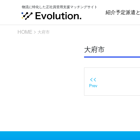
Skip
物流に特化した正社員登用支援マッチングサイト
to
紹介予定派遣
content
HOME
大府市
大府市
<<
Prev