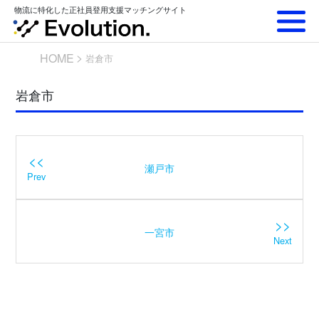
Skip
物流に特化した正社員登用支援マッチングサイト
to
content
HOME
岩倉市
岩倉市
<<
瀬戸市
Prev
>>
一宮市
Next