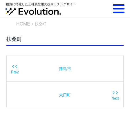
Skip
物流に特化した正社員登用支援マッチングサイト
to
content
HOME
扶桑町
扶桑町
<<
津島市
Prev
>>
大口町
Next