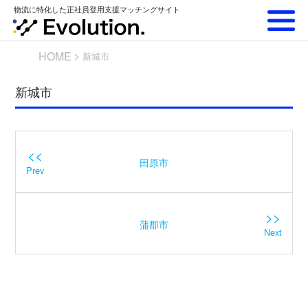
Skip
物流に特化した正社員登用支援マッチングサイト
to
content
HOME
新城市
新城市
<<
田原市
Prev
>>
蒲郡市
Next