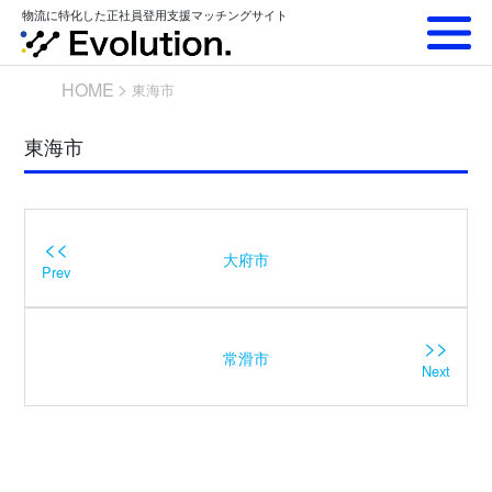
Skip
物流に特化した正社員登用支援マッチングサイト
to
content
HOME
東海市
東海市
<<
大府市
Prev
>>
常滑市
Next