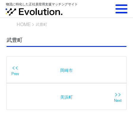
Skip
物流に特化した正社員登用支援マッチングサイト
to
content
HOME
武豊町
武豊町
<<
岡崎市
Prev
>>
美浜町
Next