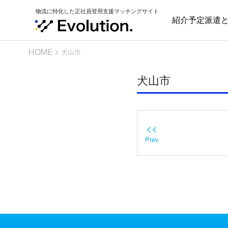
Skip
物流に特化した正社員登用支援マッチングサイト
to
紹介予定派遣
content
HOME
犬山市
犬山市
<<
Prev