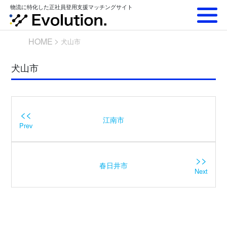
Skip
物流に特化した正社員登用支援マッチングサイト
to
content
HOME
犬山市
犬山市
<<
江南市
Prev
>>
春日井市
Next