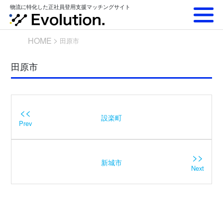
Skip
物流に特化した正社員登用支援マッチングサイト
to
content
HOME
田原市
田原市
<<
設楽町
Prev
>>
新城市
Next