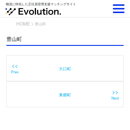
Skip
物流に特化した正社員登用支援マッチングサイト
to
content
HOME
豊山町
豊山町
<<
大口町
Prev
>>
東郷町
Next