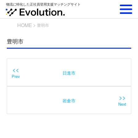
Skip
物流に特化した正社員登用支援マッチングサイト
to
content
HOME
豊明市
豊明市
<<
日進市
Prev
>>
岩倉市
Next