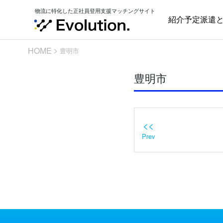
Skip
物流に特化した正社員登用支援マッチングサイト
to
紹介予定派遣
content
HOME
豊明市
豊明市
<<
Prev