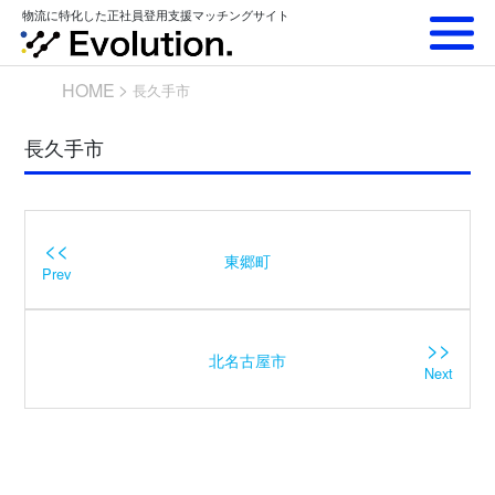
Skip
物流に特化した正社員登用支援マッチングサイト
to
content
HOME
長久手市
長久手市
<<
東郷町
Prev
>>
北名古屋市
Next