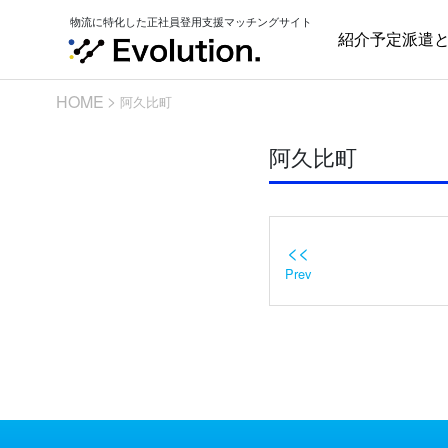
Skip
物流に特化した正社員登用支援マッチングサイト
to
紹介予定派遣
content
HOME
阿久比町
阿久比町
<<
Prev