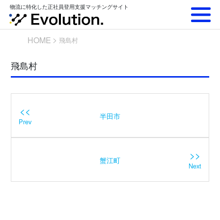
Skip
物流に特化した正社員登用支援マッチングサイト
to
content
HOME
飛島村
飛島村
<<
半田市
Prev
>>
蟹江町
Next